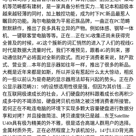
机等范畴都有建树，是一家具备分析性实力…笔记本和超极本
越来越轻薄的同时，加上触控功能，成为时下PC新品最惹人
瞩目的功能。海尔电脑做为平易近族品牌，一曲正在PC范畴
默默耕作，推出了良多具有立异的产物。例如体感、钢琴一体
机、一键联客堂电脑等等。正在…正在3G收集还尚未获得完
全普及的时候，4G这个簇新的词汇悄然的进入了人们的视线G
时代是数据大流量时代，我们不难预见，跟着4G的到来，挪
动通信财产必将面对全新的款式。而对于消费者来说，财产款
式、营业变…本年的显示器如往年一样，推出了很多的新品。
大概是近年来都是如斯，所以并没有惹起什么太大惊动，相反
的一些以前认为是奇葩的显示器用法却有兴起的势头。正在办
公显示器范畴21：9的设想适用性很是强，但因为其价钱…正
在互联网极速成长的社会，人们硬盘的材料跟着成长也再积少
成多中的不竭添加，硬盘拷贝机也随之被泛博消费者所接管。
若何正在不毗连电脑的环境下实现多颗大容量硬盘进行数据分
享和对拷？并且操做简洁、拷贝速度快已是越…东芝Satellite
U40t具有极为精美的外不雅，很是适合高端人群用户的选择。
金属材质外壳，正在必然程度上为该机加分。14寸LED背光高