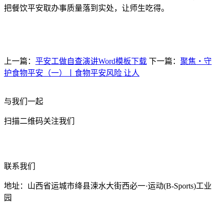
把餐饮平安取办事质量落到实处，让师生吃得。
上一篇：
平安工做自查演讲Word模板下载
下一篇：
聚焦・守
护食物平安（一）丨食物平安风险 让人
与我们一起
扫描二维码关注我们
联系我们
地址：山西省运城市绛县涑水大街西必一·运动(B-Sports)工业
园