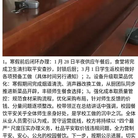
1。寒假前后闭环办理：1 月 28 日半夜供应午餐后，食堂将完
成卫生清扫取平安查抄，封锁后厨；3 月 1 日学生返校前做好
各项预备工做（具体时间另行通知）；2。设备升级取菜品优
化：寒假期间完成烟道清洗、消声器改换工做，从厨团队同步
推进新菜品开辟，丰硕师生餐食选择；3。强化成本取质量管
控：规范食材采购流程，优化采购布局，针对师生反馈的价
钱、分量问题逐项整改。校带领正在总结讲话中强调，校园餐
饮平安关乎全体师生亲身好处，是学校工做的沉中之沉。全体
从业人员需引认为戒，苦守运营底线，校方将持续以 “四个最
严” 尺度压实办理义务，杜品平安取价钱违规问题，全力营制
平安、安心、公允的校园餐饮。下一步，按期公示进展，切实