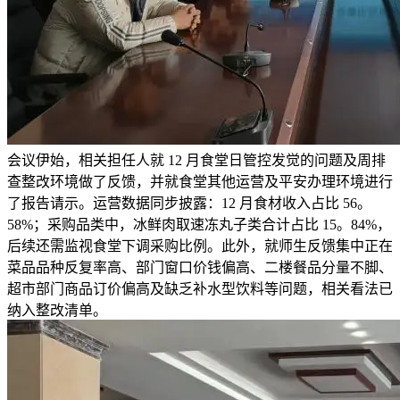
会议伊始，相关担任人就 12 月食堂日管控发觉的问题及周排
查整改环境做了反馈，并就食堂其他运营及平安办理环境进行
了报告请示。运营数据同步披露：12 月食材收入占比 56。
58%；采购品类中，冰鲜肉取速冻丸子类合计占比 15。84%，
后续还需监视食堂下调采购比例。此外，就师生反馈集中正在
菜品品种反复率高、部门窗口价钱偏高、二楼餐品分量不脚、
超市部门商品订价偏高及缺乏补水型饮料等问题，相关看法已
纳入整改清单。