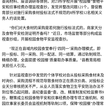
查阅材料、座谈调研等体例，对23所学校开展“校园餐”食物平
安和炊事经费办理监视查抄，发觉并整改问题121个，督促教
育部分对施行采购食材投标法式不规范的8所学校12名相关义
务人约谈处置。
“你们对大食材的采购是若何施行投标法式的，商家天分
及食物平安检测证明齐备吗？”近日，市场监管等部分构成监
视查抄组，开展校园食物平安监视查抄。
“现正在县域内校园食堂奉行‘四同一’采购办理模式，即
同一投标、同一采购、同一配送、同一结算，通过轨制规范、
精细办理，全面提拔‘校园餐’质量取办事质量。”县教育局相
关担任人引见。
针对监视查抄中发觉的个体学校对自从投标采购食材未及
时询价、采购流程不规范导致食材存正在质次价高、对投标企
业天分审核把关不严，从业人员落实食物卫生平安防治办法不
到位等凸起问题，县纪委监委“查、改、精准制发纪检监察书9
份，鞭策成立校园食物平安和炊事经费办理专项工做机制、校
园炊事家长委员会监视机制等轨制22项，保障“校园餐”办理常