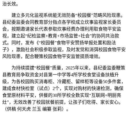
治长效。
建立多元化监视系统能无效防备“校园餐”范畴风险现患。
县纪委监委会同教育部分指点各学校成立炊事监视家长委员
会，按期邀请家长代表参取炊事经费办理利用取食物平安监
视，建立起“纪检监察+教育+市场监管+社会”的协同共治款
式。同时，发布《“校园餐”食物平安赞扬举报处置和励法
子》，激励社会积极参取监视，及时发觉和消弭校园食物平安
风险现患，配合鞭策校园食物平安监管提质增效。
为持续提拔“校园餐”质量，2025年以来，县纪委监委鞭策
县教育局争取资金对县第一中学等4所学校食堂设备扶植升
级，为各校园购买消毒柜、冷藏柜、留样柜等设备50多件套，
建成食材快检室（试点）2个，实现对购材的快速检测，确保
食堂原材料平安，供餐的30所学校全数实现“互联网+明厨亮
灶”，无效改善了校园就餐前提，让孩子们吃得、家长安心。
（供稿 何天虎 兰玉 编纂 张莉）。