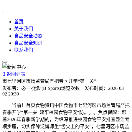
首页
关于我们
食品安全动态
食品安全知识
联系我们

返回列表
市七里河区市场监管局严把春季开学“第一关”
发布者：
必一·运动(B-Sports)
浏览次数：
发布时间：
2026-03-
02 20:30
当前！首页食物资讯中国食物市七里河区市场监管局严把
春季开学“第一关”建牢校园食物平安“防。。。焦点提醒：跟
着2026年春季新学期的，为纵深推进校园食物平安排查整治专
项步履，切实保障泛博师生“舌尖上的平安”，七里河区市场监