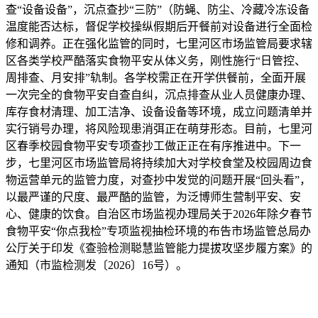
查“设备设备”，沉点查抄“三防”（防蝇、防尘、冷藏冷冻设备
温度能否达标，督促学校操纵假期后开餐前对设备进行全面检
修和调养。正在强化监管的同时，七里河区市场监管局要求辖
区各类学校严酷落实食物平安从体义务，刚性施行“日管控、
周排查、月安排”轨制。各学校需正在开学供餐前，全面开展
一次完全的食物平安自查自纠，沉点排查从业人员健康办理、
库存食材清理、加工洁净、设备设备等环境，成立问题清单并
实行销号办理，将风险现患消弭正在萌芽形态。目前，七里河
区春季校园食物平安专项查抄工做正正在有序推进中。下一
步，七里河区市场监管局将持续加大对学校食堂及校园周边食
物运营单元的监管力度，对查抄中发觉的问题开展“回头看”，
以最严谨的尺度、最严酷的监管，为泛博师生营制平安、安
心、健康的饮食。自治区市场监视办理局关于2026年除夕春节
食物平安“你点我检”专项监视抽检环境的布告市场监管总局办
公厅关于印发《查验检测聪慧监管能力提拔攻坚步履方案》的
通知（市监检测发〔2026〕16号）。