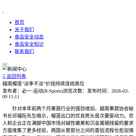
首页
关于我们
食品安全动态
食品安全知识
联系我们

返回列表
越南榴莲“淡季不淡”价钱持续连结高位
发布者：
必一·运动(B-Sports)
浏览次数：
发布时间：
2026-03-
09 11:11
针对本年前两个月果蔬行业的强劲增加，越南果蔬协会秘
书长邓福阮先生暗示，榴莲出口的优良势头是次要驱动力。农
人和企业正在满脚中国市场对碱性嫩黄和沉金属镉残留的要求
方面堆集了更多经验，两国从管部分之间的查验流程也愈加慎