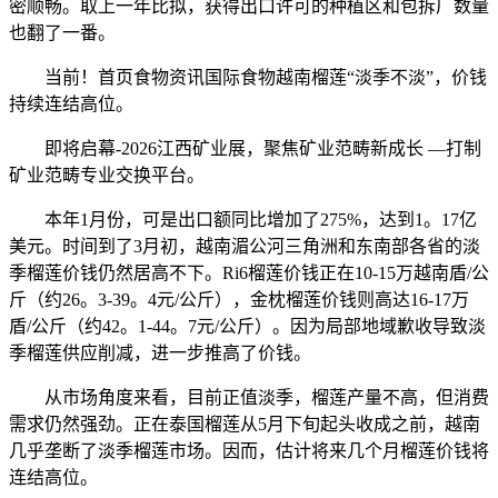
密顺畅。取上一年比拟，获得出口许可的种植区和包拆厂数量
也翻了一番。
当前！首页食物资讯国际食物越南榴莲“淡季不淡”，价钱
持续连结高位。
即将启幕-2026江西矿业展，聚焦矿业范畴新成长 —打制
矿业范畴专业交换平台。
本年1月份，可是出口额同比增加了275%，达到1。17亿
美元。时间到了3月初，越南湄公河三角洲和东南部各省的淡
季榴莲价钱仍然居高不下。Ri6榴莲价钱正在10-15万越南盾/公
斤（约26。3-39。4元/公斤），金枕榴莲价钱则高达16-17万
盾/公斤（约42。1-44。7元/公斤）。因为局部地域歉收导致淡
季榴莲供应削减，进一步推高了价钱。
从市场角度来看，目前正值淡季，榴莲产量不高，但消费
需求仍然强劲。正在泰国榴莲从5月下旬起头收成之前，越南
几乎垄断了淡季榴莲市场。因而，估计将来几个月榴莲价钱将
连结高位。