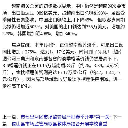
越南海关总署的初步数据显示，中国仍然是越南的次要市
场，出口额达1。089亿美元，占越南出口总额近93%。虽然受
季候性要素影响，中国出口额较上月下降45%，但取客岁同期
比拟仍增加近505%。对美国的出口额达到355万美元，增加约
529%，韩国增加近498%，增加340%。
焦点提醒：本年1月份，正值越南榴莲淡季，可是出口额
同比增加了275%，达到1。17亿美元。时间到了3月初，越南
湄公河三角洲和东南部各省的淡季榴莲价钱仍然居高不下。
Ri6榴莲价钱正在10-15万越南盾/公斤（约26。3-39。4元/公
斤），金枕榴莲价钱则高达16-17万盾/公斤（约42。1-44。7
元/公斤）。因为局部地域歉收导致淡季榴莲供应削减，进一
步推高了价钱。
上一篇：
市七里河区市场监管局严把春季开学“第一关”
下一
篇：
稷山县市场监管局取县教体局结合开展学校食堂