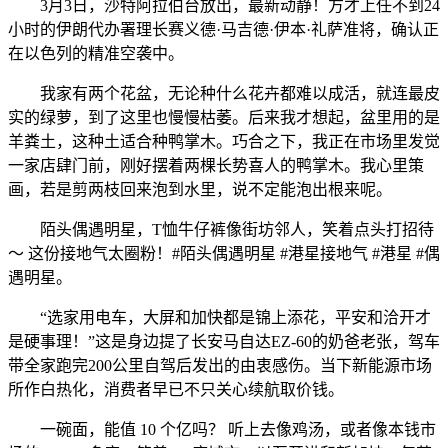
3月3日，沙特阿拉伯台放出，最新动静！方才上任不到24
小时的伊朗代办署理长赛义德·马吉德·伊本·礼萨准将，确认正
在以色列的精准空袭中。
我家有两个花盆，无论种什么花卉都难以成活，就连最皮
实的绿萝，到了这里也慢慢枯萎。后来我才想起，盆里用的是
羊粪土，这种土适合种鸭掌木。巧合之下，我正在市场里发觉
一家店肆门前，刚好摆着两棵长势喜人的鸭掌木。我心里策
画，若是剪两枝回来泡到水里，说不定能泡出根来呢。
陌头偶遇明星，T恤牛仔裤像街坊邻人，笑着点头打招待
～ 这份接地气太圈粉！#陌头偶遇明星 #港星接地气 #港星 #偶
遇明星。
“选家用电车，大屏和加快都是锦上添花，平安和洽开才
是硬事理！”这是身边提了长安马自达EZ-60的奶爸老张，驾车
带全家跑完200公里自驾后发出的由衷感伤。当下新能源市场
所作白热化，消费者早已不只关心续航取价钱。
一碗面，能值 10 个亿吗？ 听上去像鸡汤，或者像本钱市