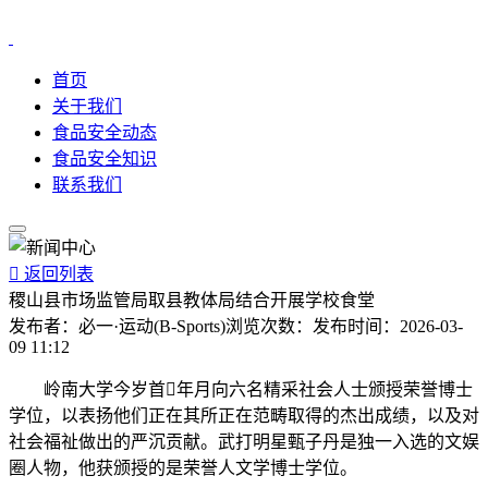
首页
关于我们
食品安全动态
食品安全知识
联系我们

返回列表
稷山县市场监管局取县教体局结合开展学校食堂
发布者：
必一·运动(B-Sports)
浏览次数：
发布时间：
2026-03-
09 11:12
岭南大学今岁首年月向六名精采社会人士颁授荣誉博士
学位，以表扬他们正在其所正在范畴取得的杰出成绩，以及对
社会福祉做出的严沉贡献。武打明星甄子丹是独一入选的文娱
圈人物，他获颁授的是荣誉人文学博士学位。