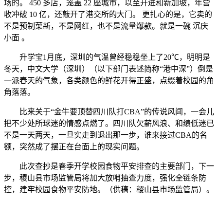
场的。 450 多店，笼盖 22 座城市，以至开进和新加坡，年营
收冲破 10 亿，还敲开了港交所的大门。 更扎心的是，它卖的
不是预制菜新，不是网红，也不是流量爆款。就是一碗 沉庆
小面 。
升学宝1月底，深圳的气温曾经稳稳坐上了20℃，明明是
冬天，中文大学（深圳）（以下部门表述简称“港中深”）倒是
一派春天的气象，各类颜色的鲜花开得正盛，点缀着校园的角
角落落。
比来关于“金牛要顶替四川队打CBA”的传说风闻，一会儿
把不少处所球迷的情感点燃了。四川队欠薪风浪、和绩低迷已
不是一天两天，一旦实走到退出那一步，谁来接过CBA的名
额，突然成了摆正在台面上的现实问题。
此次查抄是春季开学校园食物平安排查的主要部门，下一
步，稷山县市场监管局将加大放哨抽查力度，强化全链条防
控，建牢校园食物平安防地。（供稿：稷山县市场监管局）。