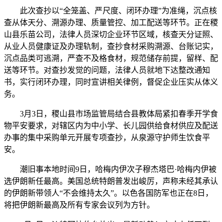
此次查抄以“全笼盖、严尺度、闭环办理”为准绳，沉点核
查从体天分、溯源办理、质量管控、加工配送等环节。正在稷
山县乐苗公司，法律人员深切企业环节区域，核查天分证照、
从业人员健康证及办理轨制，查抄食材采购溯源、台账记实，
沉点品类可逃溯，严查不及格食材，规范储存前提，留样、配
送等环节。对查抄发觉的问题，法律人员就地下达整改通知
书，实行闭环办理，同时宣讲相关律例，督促企业压实从体义
务。
3月3日，稷山县市场监管局结合县教体局紧扣春季开学食
物平安要求，对辖区内为中小学、长儿园供给食材供应及配送
办事的集中采购单元开展专项查抄，从泉源守护师生饮食平
安。
潮旧事本地时间9日，哈梅内伊次子穆杰塔巴·哈梅内伊被
选伊朗新任最高。美国总统特朗普发出峻厉，声称未经其承认
的伊朗新带领人“不会维持太久”。以色各国防军也正在8日，
将把伊朗新最高及所有专家会议列为方针。