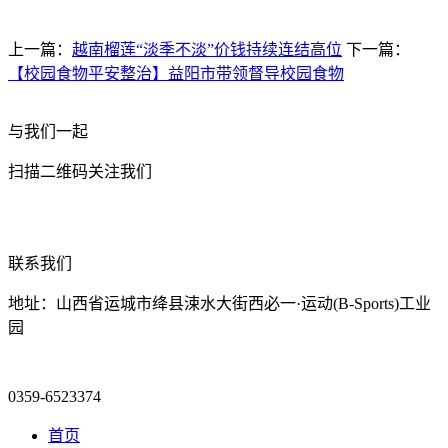
上一篇：
越南榴莲“淡季不淡”价钱持续连结高位
下一篇：
【校园食物平安整治】益阳市带领督导校园食物
与我们一起
扫描二维码关注我们
联系我们
地址：山西省运城市绛县涑水大街西必一·运动(B-Sports)工业
园
0359-6523374
首页