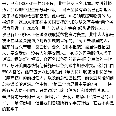
来，已有180人死于养分不良，此中包罗93名儿童。据透社报
道，加沙地带卫生部分4日暗示，当天至多有40名巴勒斯坦人
死于以色列的枪击和空袭，此中包罗10名领取援帮物资的人。
报道称，这10人死正在由美国支撑的“加沙从义基金会”两个援
帮点附近。自2025年5月“加沙从义基金会”起头运做以来，加
沙已有1000多人正在试图领取援帮物资时丧生，此中大大都是
被正在基金会援帮点附近步履的以军的。“每个去那里的人，
回来时要么带着一袋面粉，要么（用木担架）被当做者抬回
来，要么受伤。没有人能平安回来。”40岁的巴勒斯坦人塔里
说道。据法新社报道，数百名以色列前正在4日分享给的一封
中，呼吁美国总统特朗普施压以色列竣事加沙冲突。这封信由
550人签名，此中包罗以色列总局（辛贝特）取谍报和特勤局
（摩萨德）的前担任人，以及前总理巴拉克、前长亚阿隆和前
总参谋长哈卢茨。信中称，“第三个也是最主要的方针——将
所有被人员带回国，只要通过告竣（停火）和谈才能实现”。
辛贝特前局长阿米·阿亚隆暗示：“开初，这场和平是一场的和
平、一场防御和，但当我们告竣所有军事方针后，它就不再是
的和平了。”。