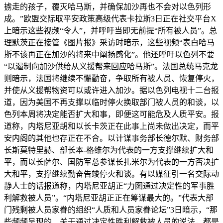
掳走的孩子，覆灭哈马斯，并确保加沙再也不会对以色列形
成。”欧盟交际取平安政策高级代表卡拉斯3日正在社交平台X
上暗示这些视频“令人”，并呼吁当即无前提“所有被人员”。总
理默茨正在接管《图片报》采访时暗示，这些视频“表白哈马
斯不该再正在加沙的将来中阐扬感化”。他还呼吁以色列不要
“以遏制向加沙供给从义援帮来回应哈马斯”。法国总统马克龙
则暗示，法国将继续不懈勤奋，争取所有被人员、恢复停火，
并使从义援帮物资可以或许进入加沙。据以色列电视十二台报
道，因为美国不再支撑以临时停火换取部门被人员的和谈，以
色列本周将决定能否扩大和事，即便这可能危及人质平安。报
道称，内塔尼亚胡和以长卡茨正在此事上尚未做出决定，而平
安内阁的其他也存正在不合。以计谋事务部长德尔默、财务部
长斯莫特里赫、部长本-格维尔为代表的一方支撑继续扩大和
平，而以长萨尔、国防军总参谋长扎米尔为代表的一方否决扩
大和平，支撑继续勤奋告竣停火和谈。有以媒征引一名交际动
静人士的话报道称，内塔尼亚胡正“力图通过决定性的军事胜
利解救被人员”。“内塔尼亚胡正正在筹谋最大的。”代表大部
门残剩被人员家眷的组织“人质和人员家眷论坛”3日暗示，“那
些频频呈现的、关于通过决定性胜利解救被人员的说法，都是