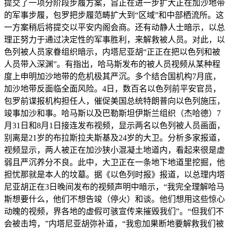
提交了一项分阶段步履方案，旨正在进一步扩大正在加沙地带
的军事步履，包罗把步履范畴扩大到“区域”和中部栖流所。这
一方案稍后将提交以平安内阁会商。还有动静人士暗示，以总
理正努力于通过决定性的军事胜利，来解救被人员。对此，以
色列被人员家眷组织暗示，内塔尼亚胡“正正在把以色列和被
人员带入深渊”。有指出，哈马斯发布的被人员视频从某种程
度上申明加沙地带的危机极其严沉。多个结合国机构7月底，
加沙地带反面临全面风险。4日，数百名以色列前平安官员，
包罗前谍报机构担任人，催促美国总统特朗普向以色列施压，
竣事加沙和事。哈马斯以及巴勒斯坦伊斯兰组织（杰哈德）7
月31日和8月1日接连发布视频，显示两名以色列被人员画面，
别离是21岁的布拉斯拉夫斯基及24岁的大卫。分析多家报道，
视频显示，两人被正在加沙狭小混凝土地道内，看起来很是虚
弱且严沉养分不良。此中，大卫正在一条地下地道里挖掘，他
担忧那就是本人的坟墓。据《以色列时报》报道，以总理内塔
尼亚胡正在3日晚间发布的视频声明中暗示，“我完全理解哈马
斯想要什么，他们不想告竣（停火）和谈。他们想用这些惊心
动魄的视频，界各地的虚假可骇宣传来摧毁我们”。“但我们不
会被击垮，”内塔尼亚胡弥补道，“我愈加果断地要解救我们被