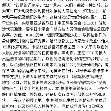
假话。”该组织还暗示，“22个月来，人们一曲被一种幻想，认
为军事压力和激烈的和役就能使被人员归来”，但现实上，扩
大和平会危及他们的生命，这将“必定是世纪性的失败”。3日
早些时候，内塔尼亚胡曾取红十字国际委员会（ICRC）驻加
沙代表通话，要求红十字会向以方被人员供给食物和告急医疗
办事。对此，ICRC沉申，但愿获准接触人质，以评估他们的
身体情况并赐与医疗支撑。哈马斯部属武拆家数卡桑旅讲话人
3日颁发声明说，卡桑旅已预备好积极回应ICRC关于向以色列
人质供给食物和药品的任何请求。声明称，正在ICRC向被人
员运送食物和药品期间，以色列必需遏制“所有空中步履”。此
外，以色列还须正在加沙地带为所有加沙“持续开通走廊”，确
保食物和药品运送不中缀。同样正在3日，以部长本-格维尔正
在警方护卫下进入耶撒冷老城的圣殿山（穆斯林称“卑贱禁
地”）区域，并初次正在该区域公开。3日是保守留念日“圣殿
被毁日”。社交上的视频显示，本-格维尔率领多名人士正在圣
殿山区域集体。外媒称，这是初次有以色列部长公开挑和现
状，正在这个的教圣地。本-格维尔此举惹起巴勒斯坦平易近
族机构，以及约旦和沙特等国的。巴勒斯坦通信社3日报道