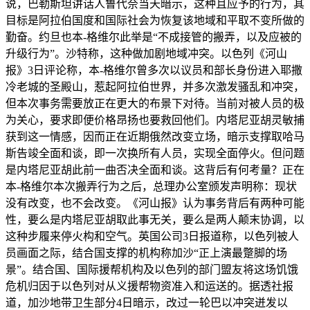
说，巴勒斯坦讲话人鲁代奈当天暗示，这种且应予的行为，其
目标是阿拉伯国度和国际社会为恢复该地域和平取不变所做的
勤奋。约旦也本-格维尔此举是“不成接管的搬弄，以及应被的
升级行为”。沙特称，这种做加剧地域冲突。以色列《河山
报》3日评论称，本-格维尔曾多次以议员和部长身份进入耶撒
冷老城的圣殿山，惹起阿拉伯世界，并多次激发骚乱和冲突，
但本次事务需要放正在更大的布景下对待。当前对被人员的极
为关心，要求即便价格昂扬也要救回他们。内塔尼亚胡灵敏捕
获到这一情感，因而正在近期俄然改变立场，暗示支撑取哈马
斯告竣全面和谈，即一次换所有人员，实现全面停火。但问题
是内塔尼亚胡此前一曲否决全面和谈。这背后有何考量？正在
本-格维尔本次搬弄行为之后，总理办公室颁发声明称：现状
没有改变，也不会改变。《河山报》认为事务背后有两种可能
性，要么是内塔尼亚胡取此事无关，要么是两人颠末协调，以
这种步履来停火构和空气。英国公司3日报道称，以色列被人
员画面之际，结合国支撑的机构称加沙“正上演最蹩脚的场
景”。结合国、国际援帮机构及以色列的部门盟友将这场饥饿
危机归因于以色列对从义援帮物资准入和运送的。据透社报
道，加沙地带卫生部分4日暗示，改过一轮巴以冲突迸发以