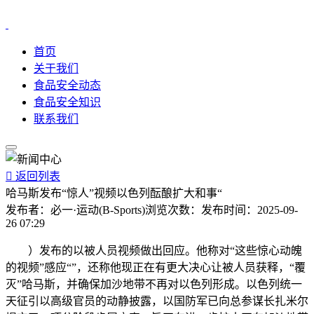
首页
关于我们
食品安全动态
食品安全知识
联系我们

返回列表
哈马斯发布“惊人”视频以色列酝酿扩大和事“
发布者：
必一·运动(B-Sports)
浏览次数：
发布时间：
2025-09-
26 07:29
）发布的以被人员视频做出回应。他称对“这些惊心动魄
的视频”感应“”，还称他现正在有更大决心让被人员获释，“覆
灭”哈马斯，并确保加沙地带不再对以色列形成。以色列统一
天征引以高级官员的动静披露，以国防军已向总参谋长扎米尔