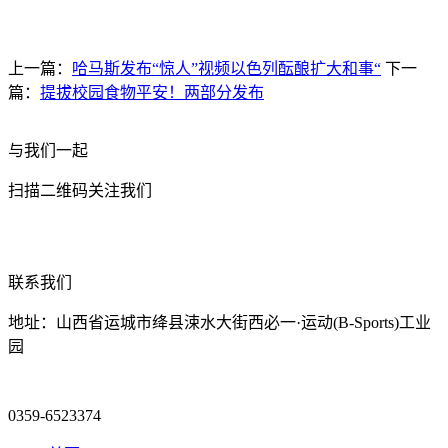
上一篇：
哈马斯发布“惊人”视频以色列酝酿扩大和事“
下一
篇：
提拔校园食物平安！两部分发布
与我们一起
扫描二维码关注我们
联系我们
地址：山西省运城市绛县涑水大街西必一·运动(B-Sports)工业
园
0359-6523374