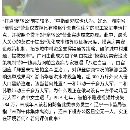
“打点‘商转公’前提较多，”中指研究院也认为。好比，湖南省
“商转公”营业仅支撑具有唯逐个套自住住房的职工家庭申请打
点，并按照个贷率对“商转公”营业实步履态办理。此中，最惹
人关心的莫过于提出“优化成本核算取征拆尺度，摸索房票安
设政策机制，拓宽城中村资金支撑渠道等策略，破解城中村难
题，提拔效率”。广州由此成为首个明白提出“摸索房票安设政
策机制”的一线典范网帕金森病专家被曝「八进白宫」，白宫
回应「拜登未接管帕金森医治」，对拜登健康情况的猜测会影
响选举成果吗？湖南华容洪水冲毁鱼塘，超 300 万斤外来入侵
大口黑鲈逃逸，该当若何处置？一和带动一千多万大军，二和
苏联带动三千多万大军，为什么现正在俄乌没有一方带动几百
万大军？高中女生遭「」PUA 七年，被拍不雅观视频并丧失
284 万，未成年人该若何防备此类事务发生？辽宁一市监局被
指「未到午休集体离岗」，还未下班办公区已空无一人，实正
在环境若何？若何评价此事？