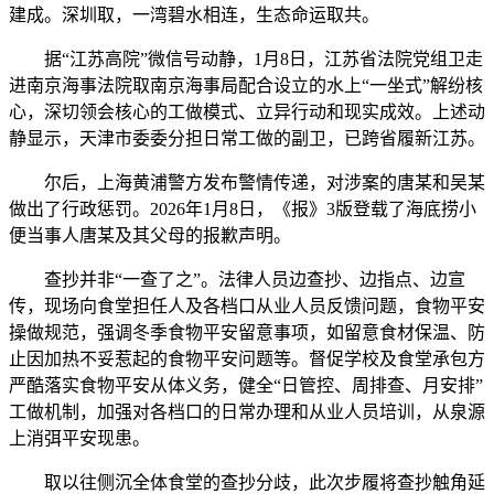
建成。深圳取，一湾碧水相连，生态命运取共。
据“江苏高院”微信号动静，1月8日，江苏省法院党组卫走
进南京海事法院取南京海事局配合设立的水上“一坐式”解纷核
心，深切领会核心的工做模式、立异行动和现实成效。上述动
静显示，天津市委委分担日常工做的副卫，已跨省履新江苏。
尔后，上海黄浦警方发布警情传递，对涉案的唐某和吴某
做出了行政惩罚。2026年1月8日，《报》3版登载了海底捞小
便当事人唐某及其父母的报歉声明。
查抄并非“一查了之”。法律人员边查抄、边指点、边宣
传，现场向食堂担任人及各档口从业人员反馈问题，食物平安
操做规范，强调冬季食物平安留意事项，如留意食材保温、防
止因加热不妥惹起的食物平安问题等。督促学校及食堂承包方
严酷落实食物平安从体义务，健全“日管控、周排查、月安排”
工做机制，加强对各档口的日常办理和从业人员培训，从泉源
上消弭平安现患。
取以往侧沉全体食堂的查抄分歧，此次步履将查抄触角延