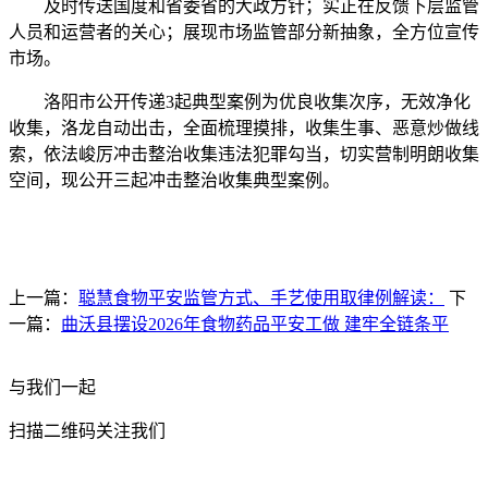
及时传送国度和省委省的大政方针；实正在反馈下层监管
人员和运营者的关心；展现市场监管部分新抽象，全方位宣传
市场。
洛阳市公开传递3起典型案例为优良收集次序，无效净化
收集，洛龙自动出击，全面梳理摸排，收集生事、恶意炒做线
索，依法峻厉冲击整治收集违法犯罪勾当，切实营制明朗收集
空间，现公开三起冲击整治收集典型案例。
上一篇：
聪慧食物平安监管方式、手艺使用取律例解读：
下
一篇：
曲沃县摆设2026年食物药品平安工做 建牢全链条平
与我们一起
扫描二维码关注我们