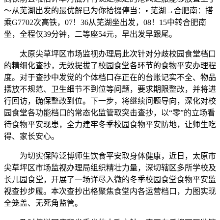
～从芜湖出发的最优解已为你拾掇停当：• 芜湖→合肥南：搭
乘G7702次高铁，07！36从芜湖坐出发，08！15中转合肥南
坐，全程仅39分钟，二等座54元，早出发早跟尾。
太原尖草坪区市场监视办理局此次针对分歧校园食堂档口
的精细化查抄，无效提拔了校园食堂各环节的食物平安办理程
度。对于查抄中发觉的个体档口存正在的台账记实不全、物品
摆放不规范、卫生细节不到位等问题，要求期限整改，并将进
行回访，确保整改到位。下一步，将继续问题导向，深化对校
园食堂各功能档口的常态化监管取突击查抄，以“零”的立场看
待食物平安现患，全力建牢冬季校园食物平安防地，让师生吃
得、家长安心。
为切实保障泛博师生饮食平安取身体健康，近日，太原市
尖草坪区市场监视办理局组织精壮力量，深切辖区多所学校及
长儿园食堂，开展了一场详尽入微的冬季校园食堂食物平安监
视查抄步履。本次查抄出格聚焦食堂内各运营档口，力图实现
全笼盖、无死角监管。