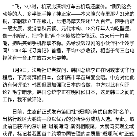
“飞，3小时，机票比深圳打车去机场还廉价。”刷到这条
动静的人，多半随手搜了搜正定——本来隆兴寺里那卑21米的
铜，宋朝就立正在那儿，比港岛摩天轮还早九百年。随手再瞄
一眼太原，发觉春秋青铜、元代木构、18公斤年人均吃醋量，
像一串暗码，把“华北”两个字俄然拉得很近。古天乐一句自
嘲，把哄笑到手机都拿不稳。先给没逃过剧的小伙伴补个冷学
问！2001年《寻秦记》首播，平均33点收视，相当于每三台电
视就有一台正在放古天乐耍帅。
1月9日，法新社记者提问，韩国总统李正在明竣事访华行
程后，下周将拜候日本，会和高市早苗辅弼会晤。中方对他此
访有何评论？韩国但愿加强取日本的合做，中方对此有何评
论？毛宁暗示，韩国总统李正在明拜候日本，这是韩日之间的
工作，我不做评论。
日前，生态部正式发布第四批“斑斓海湾优良案例”名单，
出格行政区大鹏湾—段以优异的分析评分成功入选。至此，取
此前已获评的深圳段“斑斓海湾”案例相跟尾，大鹏湾实现全域
获评，标记着我国首个跨境协同管理的高质量“斑斓海湾”正式