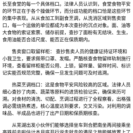
长至食堂的每一个具体档口。法律人员认识到，食堂食物平安
的环节正在于各个操做环节，而分歧功能的档口恰是这些环节
的集中表现。从从食加工到副食烹调，从洗消区域到售卖窗
口，每一个运做的单位都成为本次查抄的沉点对象。面、油等
大食物的索证索票、储存前提，查抄了面粉有无结块、生虫，
食用油能否合适尺度、能否正在保质期内。
售卖窗口取留样柜： 查抄售卖人员的健康证持证环境和
小我卫生，要求佩带口罩、发帽。严酷核查食物留样轨制施行
环境，查看留样柜能否公用、上锁，留样量、留样时间、标识
记实能否规范完整，确保一旦发生问题可及时逃溯。
热菜烹调档口：这是食物平安风险较高的区域。法律人员
细心查抄了肉类、蔬菜等原料的进货检验记实，确保来历可
溯。对食材的清洗、切配、烹调过程进行了全程察看，出格强
调必需烧熟煮透，核心温度达到要求，交叉污染。对利用的调
味品、半成品也进行了出产日期和保质期核查。
从芜湖出发小伙伴们能够选择坐车到合肥南坐再间接乘坐
高铁前去啦估计本月底开行说走就走的港风之旅能够放置上了