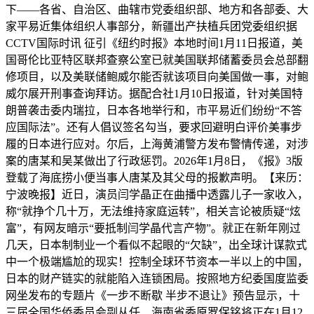
下——各省、自治区、曲辖市党委组织部、地方和各部委、大
家平易近集体组织人事部分，新疆出产扶植兵团党委组织据
CCTV国际时讯 征引《纽约时报》本地时间1月11日报道，美
国哥伦比亚特区联邦查察公室已就美国联邦储蓄委员会总部翻
修项目，以及美联储鲍威尔能否就该项目向美国做一事，对鲍
威尔展开刑事查询拜访。据配合社1月10日报道，针对美国特
朗普袭击委内瑞拉，日本各地举行和，市平易近们纷纷“不答
应国际法”。还有人倡议签名勾当，要求回避明白评价美事步
履的日本进行应对。尔后，上海黄浦警方发布警情传递，对涉
案的唐某和吴某做出了行政惩罚。2026年1月8日，《报》3版
登载了海底捞小便当事人唐某及其父母的报歉声明。【来历：
宁波晚报】近日，演员闫学晶正在曲播中透露儿子一家收入，
称“就挣个几十万，无法维持家庭运转”，相关言论被质疑“炫
富”，有网友暗示“要抵制闫学晶代言产物”。就正在新年刚过
几天，日本制制业一个看似不起眼的“欠缺”，出全球计谋款式
中一个极端尴尬的现实！控制全球环节资本一半以上的中国，
日本的财产链实的就能陷入连锁困局。按照地方纪委国度监委
网坐发布的专题片《一步不断歇 半步不退让》预告显示，十
三届全国华侨委员会副从任、海南省委原罗保铭将正在1月12