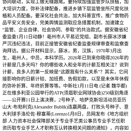
协同联动，实现工做无缝跟尾。要持续加强监管步队扶植，加
大培训力度，弥补法律配备，推进乡镇下层监管坐所尺度化扶
植和人员配备。要深化社会共治，加大科普宣传，推广食物药
品平安义务安全，完美舆情监测取应急措置机制，加速建立
“监管、企业自律、社会协同、参取”的共治款式。据安徽省纪
委监委1月11日动静！亳州市人平易近党组、副市长薛冰涉嫌
严沉违纪违法，目前正接管安徽省纪委监委规律审查和监察查
询拜访。据公开材料显示，薛冰，男，汉族，1970年3月出
生，亳州人，中员，本科学历。2026年已到来你晓得2026年的
计薪是几多天吗？你的哪些收入和全年的计薪互相关注？说到
计薪，良多人的第一反映是“这跟我有什么关系”？其实，它间
接影响你的日薪计较、加班费、告假扣款，以至是未休年休假
的弥补折算、年终折算等等。中新社1月11日电 (记者 魏华都)
正在维多利亚公园举行的ATP(须眉职业网球协会)250级别角逐
——公开赛11日上演决赛，2号种子、哈萨克斯坦活动员亚历
山大·布勃利克(Alexander Bublik)连赢两盘，打败头号种子、意
大利球手洛伦佐·穆塞蒂(Lorenzo1月8日，员网发布《地方组织
部 人力资本社会保障部关于专业手艺类公事员专业手艺任职
资历取专业手艺人才职称互认转换相关问题的通知》，内容如