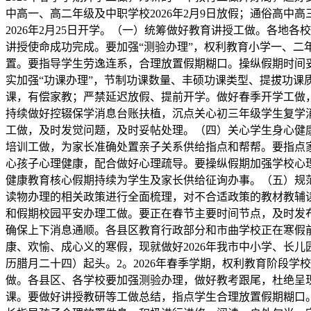
中高一、高二年级及中职学校2026年2月9日放假；通俗高中高
2026年2月25日开学。（一）统筹做好教育讲授工做。各
讲授使命成功完成。要加强“测验办理”，权利教育小学一、
置。要指导学生劳逸连系，合理放置假期糊口。操纵假期时间
实加强“功课办理”，节制功课数量、丰硕功课类型、提拔功
课，有偿家教；严禁延迟放假、提前开学。做好春季开学工做，
持续做好控辍保学消息台账扶植，沉点关心初三年级学生复学
工做，及时发觉问题，及时妥帖处理。（四）关心学生身心健
培训工做，为家长准确处置亲子关系供给指点和帮帮。要指点
心孩子心理健康，配合做好心理疏导。要操纵假期加强学校心
健康教育核心假期持续为学生及家长供给征询办事。（五）规
读物办理的相关政策进行全面梳理，对不合适政策的教材教辅
和假期校园平安办理工做。要正在春节主要时间节点，及时发
确保上下消息通顺。各县区教育行政部分和市曲学校正在寒假
康、欢愉、成心义的寒假，现就做好2026年我市中小学、长儿
历腊月二十四）起头。2。2026年春季学期，权利教育阶段学
做。各县区、各学校要加强测验办理，做好教考跟尾，杜绝呈
课。要做好讲授教研等工做总结，指点学生合理放置假期糊口。