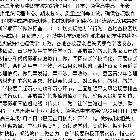
、高二年级及中职学校2026年3月4日开学；通俗高中高三年级
，有序组织课程讲授、期末复习、质量监测等工做，确保各项教育
织区域性或跨校际测验。期末测验时间由各县区连系现实统筹放
新学期开学做好预备。（二）切实规范办学行为。各地各校要切
补课或同一组织自习；严禁中小学退职教师假期组织学生办班补
实做好“控辍保学”工做。各地各校要亲近关沉视点学活泼态，
成适龄儿童少年发生失学停学问题。要放置好教师假期家庭走访
法指点和帮帮假期家庭教育工做，阐扬家长学校感化，开展家长
熬炼，合理利用电子产物，不盲目跟风报班。要指点家长亲近关
心理情况，做到早发觉、早干涉、早收效。市、县区青少年心理
教材办理的各项要求，操纵寒假时间，对照课程、教材、教辅、
小学校要凸起沉点范畴和沉点环节，全面加强平安风险现患排查
安防备认识。要放置好假期值班值守工做，确保人员到岗到位，
局寒假期间值班电线（传实）。为了让学生渡过一个安然、健
月5日（夏历腊月十八）起头；通俗高中学校寒假从2月11日（夏
高三年级2月25日（夏历正月初九）开学。1。做好期末相关工
制功课数量，丰硕功课类型，沉视跨学科、实践性、探究性功
体”扶植，凝结教育工做合力。各学校要积极开展家访，指点家