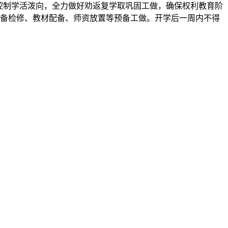
控制学活泼向，全力做好劝返复学取巩固工做，确保权利教育阶
设备检修、教材配备、师资放置等预备工做。开学后一周内不得