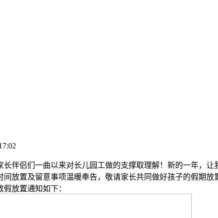
17:02
长伴侣们一曲以来对长儿园工做的支撑取理解！新的一年，让我
时间放置及留意事项温暖奉告，敬请家长共同做好孩子的假期放
放假放置通知如下：