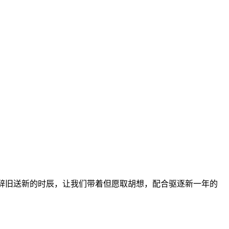
辞旧送新的时辰，让我们带着但愿取胡想，配合驱逐新一年的