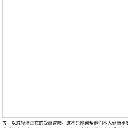
等，以减轻潜正在的受感冒险。这不只能帮帮他们本人健康平