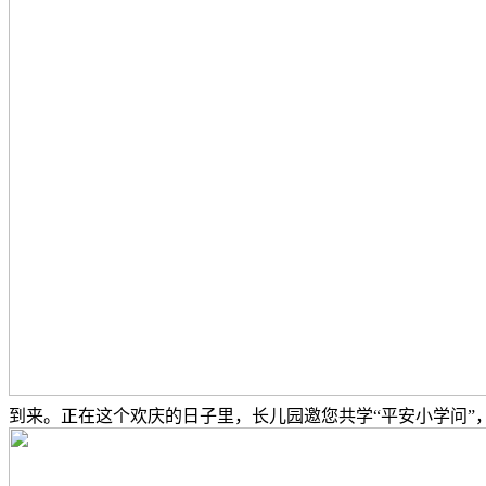
到来。正在这个欢庆的日子里，长儿园邀您共学“平安小学问”